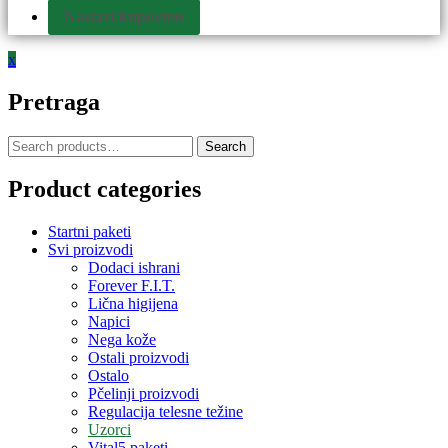
Nastavi kupovinu
x
Pretraga
Search
Product categories
Startni paketi
Svi proizvodi
Dodaci ishrani
Forever F.I.T.
Lična higijena
Napici
Nega kože
Ostali proizvodi
Ostalo
Pčelinji proizvodi
Regulacija telesne težine
Uzorci
Vital5 paketi