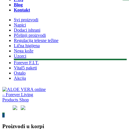
Blog
Kontakt
Svi proizvodi
Napici
Dodaci ishrani
Pčelinji proizvodi
Regulacija telesne težine
Lična higijena
Nega kože
Uzorci
Forever F.I.T.
Vital5 paketi
Ostalo
Akcija
0
Proizvodi u korpi