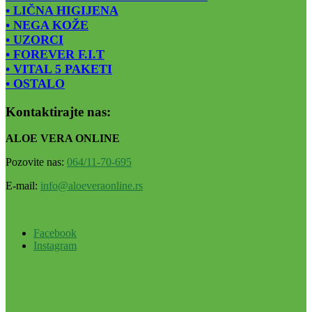
• LIČNA HIGIJENA
• NEGA KOŽE
• UZORCI
• FOREVER F.I.T
• VITAL 5 PAKETI
• OSTALO
Kontaktirajte nas:
ALOE VERA ONLINE
Pozovite nas:
064/11-70-695
E-mail:
info@aloeveraonline.rs
Facebook
Instagram