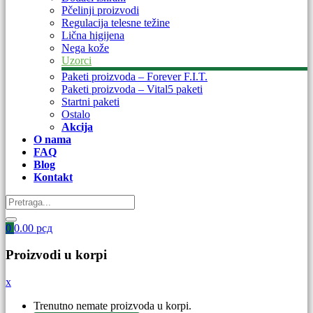
Pčelinji proizvodi
Regulacija telesne težine
Lična higijena
Nega kože
Uzorci
Paketi proizvoda – Forever F.I.T.
Paketi proizvoda – Vital5 paketi
Startni paketi
Ostalo
Akcija
O nama
FAQ
Blog
Kontakt
0
0.00
рсд
Proizvodi u korpi
x
Trenutno nemate proizvoda u korpi.