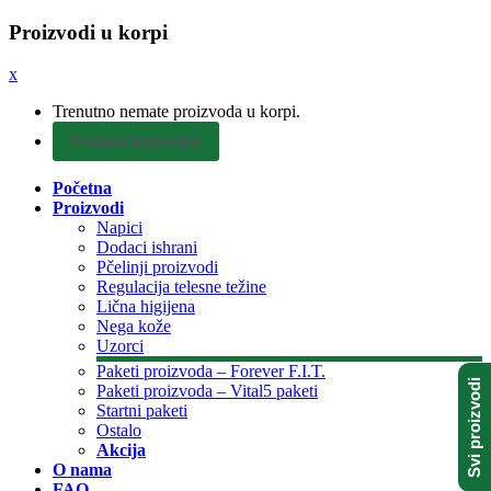
Proizvodi u korpi
x
Trenutno nemate proizvoda u korpi.
Nastavi kupovinu
Početna
Proizvodi
Napici
Dodaci ishrani
Pčelinji proizvodi
Regulacija telesne težine
Lična higijena
Nega kože
Uzorci
Paketi proizvoda – Forever F.I.T.
Svi proizvodi
Paketi proizvoda – Vital5 paketi
Startni paketi
Ostalo
Akcija
O nama
FAQ