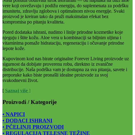
Naša ponuda obuhvata širok asortiman — od napitaka na bazi aloe
vere koji osvežavaju i podižu energiju, do suplemenata za podršku
imunitetu, zdravlju zglobova i optimalnom nivou energije. Svaki
proizvod je kreiran tako da pruži maksimalan efekat bez
kompromisa po pitanju kvaliteta.
Pored dodataka ishrani, nudimo i linije prirodne kozmetike koje
njeguju i štite kožu. Aloe vera u kombinaciji sa biljnim uljima i
vitaminima pomaže hidrataciju, regeneraciju i očuvanje prirodne
lepote kože.
Kupovinom kod nas birate originalne Forever Living proizvode uz
sigurnost da dobijate proverenu robu, direktno iz zvanične
distribucije. Naša podrška vam je dostupna za sva pitanja, savete i
preporuke kako biste pronašli idealne proizvode za svoj
svakodnevni život.
[
Saznaj više
]
Proizvodi / Kategorije
• NAPICI
• DODACI ISHRANI
• PČELINJI PROIZVODI
• REGULACIJA TELESNE TEŽINE