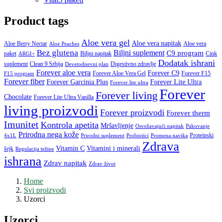
Product tags
Aloe vera gel
Aloe vera napitak
Aloe Berry Nectar
Aloe vera
Aloe Peaches
Bez glutena
Biljni suplement
C9 program
paket
Biljni napitak
Cink
ARGI+
Dodatak ishrani
suplement
Clean 9 Srbija
Digestivno zdravlje
Devetodnevni plan
Forever aloe vera
Forever C9
Forever Aloe Vera Gel
Forever F15
F15 program
Forever fiber
Forever Garcinia Plus
Forever Lite Ultra
Forever lite ultra
Forever
Forever living
Chocolate
Forever Lite Ultra Vanilla
living proizvodi
Forever proizvodi
Forever therm
Imunitet
Kontrola apetita
Mršavljenje
Osvežavajući napitak
Pakovanje
Prirodna nega kože
Proteinski
4x1L
Prirodni suplement
Probiotici
Promena navika
Zdrava
Vitamin C
Vitamini i minerali
šejk
Regulacija težine
ishrana
Zdrav napitak
Zdrav život
Home
Svi proizvodi
Uzorci
Uzorci