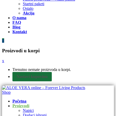
Startni paketi
Ostalo
Akcija
O nama
FAQ
Blog
Kontakt
0
Proizvodi u korpi
x
Trenutno nemate proizvoda u korpi.
Nastavi kupovinu
Početna
Proizvodi
Napici
Dodaci ishrani