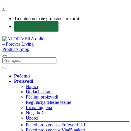
x
Trenutno nemate proizvoda u korpi.
Nastavi kupovinu
Početna
Proizvodi
Napici
Dodaci ishrani
Pčelinji proizvodi
Regulacija telesne težine
Lična higijena
Nega kože
Uzorci
Paketi proizvoda – Forever F.I.T.
Paketi proizvoda – Vital5 paketi