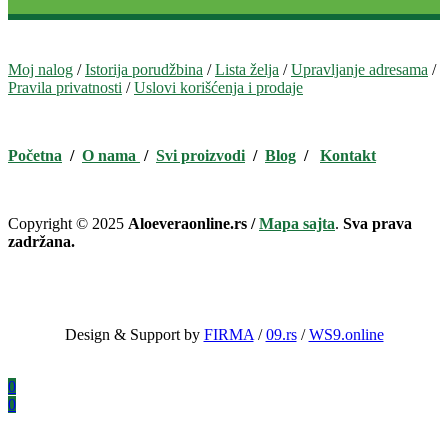
Moj nalog
/
Istorija porudžbina
/
Lista želja
/
Upravljanje adresama
/
Pravila privatnosti
/
Uslovi korišćenja i prodaje
Početna
/
O nama
/
Svi proizvodi
/
Blog
/
Kontakt
Copyright © 2025
Aloeveraonline.rs /
Mapa sajta
.
Sva prava
zadržana.
Design & Support by
FIRMA
/
09.rs
/
WS9.online
0
0
TOP